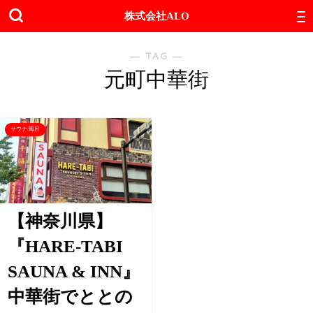
株式会社ALO
― TAG ―
元町中華街
サウナ/風呂
【神奈川県】
『HARE-TABI
SAUNA & INN』
中華街でととの