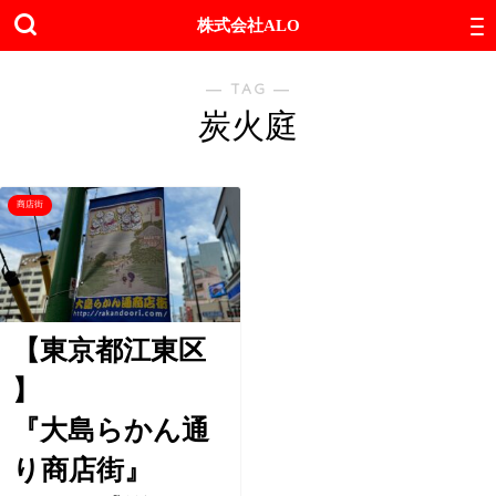
株式会社ALO
― TAG ―
炭火庭
商店街
【東京都江東区
】
『大島らかん通
り商店街』