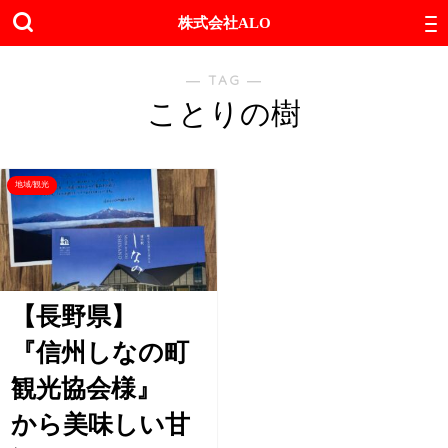
株式会社ALO
― TAG ―
ことりの樹
地域/観光
【長野県】
『信州しなの町
観光協会様』
から美味しい甘