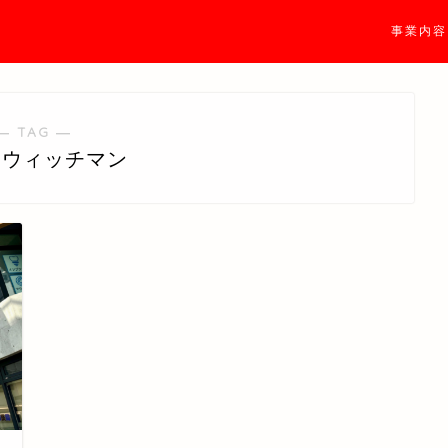
事業内容
― TAG ―
ドウィッチマン