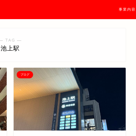
事業内容
― TAG ―
池上駅
ブログ