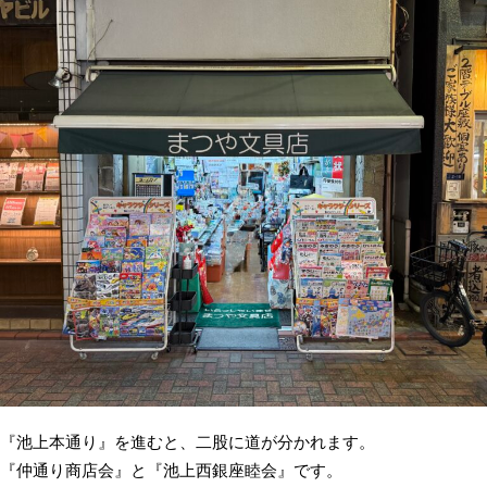
『池上本通り』を進むと、二股に道が分かれます。
『仲通り商店会』と『池上西銀座睦会』です。