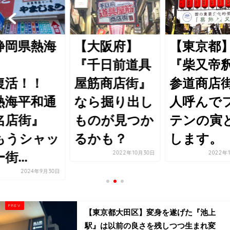
静岡県熱海
【大阪府】
【東京都
】
『千日前道具
『柴又帝
復活！！
屋筋商店街』
参道商店
熱海平和通
なら掘り出し
人呼んで
名店街』
ものが見つか
テンの寅
もうシャッ
るかも？
します。
2022年10月30日
2022年
街...
2024年9月30日
【東京都大田区】変身を遂げた『池上
駅』は以前の良さを残しつつ生まれ変