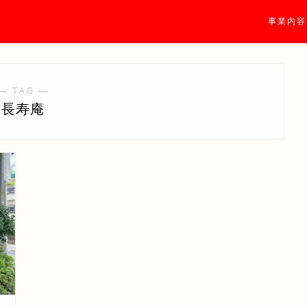
事業内容
― TAG ―
長寿庵