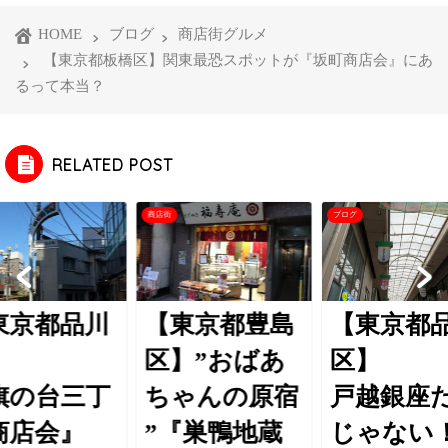
HOME
ブログ
商店街グルメ
【東京都板橋区】関東最恐スポットが『坂町商店会』にあ
るって本当？
RELATED POST
商店街
ブログ
東京都品川
【東京都豊島
【東京都
】
区】”おばあ
区】
旗の台三丁
ちゃんの原宿
戸越銀座
商店会』
”『巣鴨地蔵
じゃない