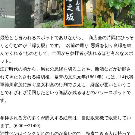
最恐とも言われるスポットでありながら、 商店会の片隅にひっそ
りと佇むのが『縁切榎』です。 名前の通り“悪縁を切り良縁を結
んでくれる”ものとして、全国から参拝者が訪れるほど有名なスポ
ット。
江戸時代の頃から、男女の悪縁を切ることや、断酒などが祈願さ
れてきたとされる縁切榎。幕末の文久元年(1861年）には、14代将
軍徳川家茂に嫁ぐ皇女和宮の行列でさえも、縁起が悪いというこ
とでわざわざ迂回したという逸話が残るほどのパワースポットで
す。
参拝される方の多くが購入する絵馬は、自動販売機で販売してい
ます。(6:00〜21:00)
油性ペンはインク切れのものが多いので、持参できる人は持って