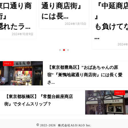
東口通り商
通り商店街』
『中延商
街』
には長...
』
2024年1月15日
れたラ...
も負けて
2024年10月9日
...
2024
【東京都豊島区】”おばあちゃんの原
宿”『巣鴨地蔵通り商店街』には長く愛
さ...
【東京都板橋区】『常盤台銀座商店
街』でタイムスリップ？
2022–2026 株式会社ALO/ALO Inc.