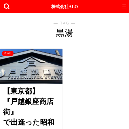
株式会社ALO
― TAG ―
黒湯
商店街
【東京都】
『戸越銀座商店
街』
で出逢った昭和