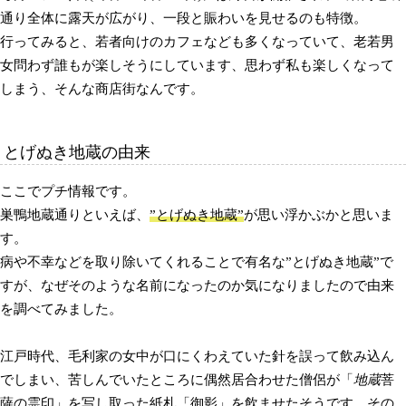
通り全体に露天が広がり、一段と賑わいを見せるのも特徴。
行ってみると、若者向けのカフェなども多くなっていて、老若男
女問わず誰もが楽しそうにしています、思わず私も楽しくなって
しまう、そんな商店街なんです。
とげぬき地蔵の由来
ここでプチ情報です。
巣鴨地蔵通りといえば、
”とげぬき地蔵”
が思い浮かぶかと思いま
す。
病や不幸などを取り除いてくれることで有名な”とげぬき地蔵”で
すが、なぜそのような名前になったのか気になりましたので由来
を調べてみました。
江戸時代、毛利家の女中が口にくわえていた針を誤って飲み込ん
でしまい、苦しんでいたところに偶然居合わせた僧侶が「
地蔵
菩
薩の霊印」を写し取った紙札「御影」を飲ませたそうです。その