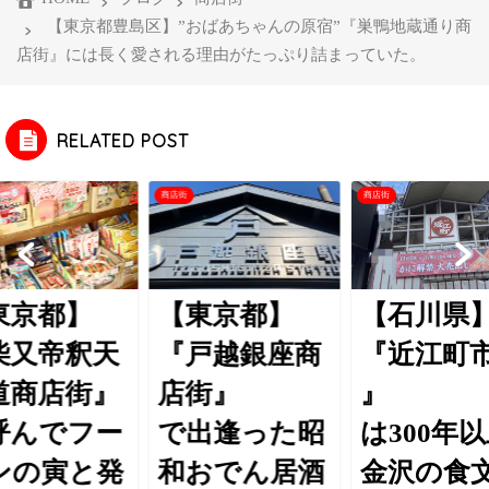
【東京都豊島区】”おばあちゃんの原宿”『巣鴨地蔵通り商
店街』には長く愛される理由がたっぷり詰まっていた。
RELATED POST
商店街
商店街
東京都】
【東京都】
【石川県
柴又帝釈天
『戸越銀座商
『近江町
道商店街』
店街』
』
呼んでフー
で出逢った昭
は300年
ンの寅と発
和おでん居酒
金沢の食