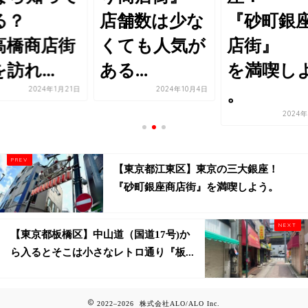
る？
店舗数は少な
『砂町銀
高橋商店街
くても人気が
店街』
訪れ...
ある...
を満喫し
2024年1月21日
2024年10月4日
。
2024
【東京都江東区】東京の三大銀座！
『砂町銀座商店街』を満喫しよう。
【東京都板橋区】中山道（国道17号)か
ら入るとそこは小さなレトロ通り『板...
2022–2026 株式会社ALO/ALO Inc.