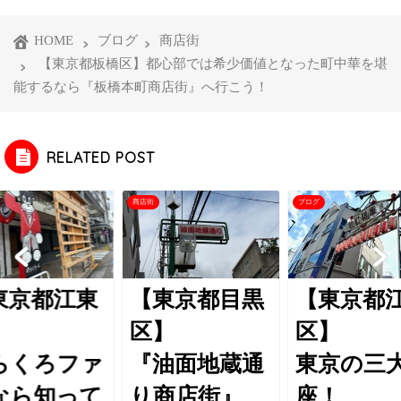
HOME
ブログ
商店街
【東京都板橋区】都心部では希少価値となった町中華を堪
能するなら『板橋本町商店街』へ行こう！
RELATED POST
商店街
ブログ
東京都江東
【東京都目黒
【東京都
】
区】
区】
らくろファ
『油面地蔵通
東京の三
なら知って
り商店街』
座！