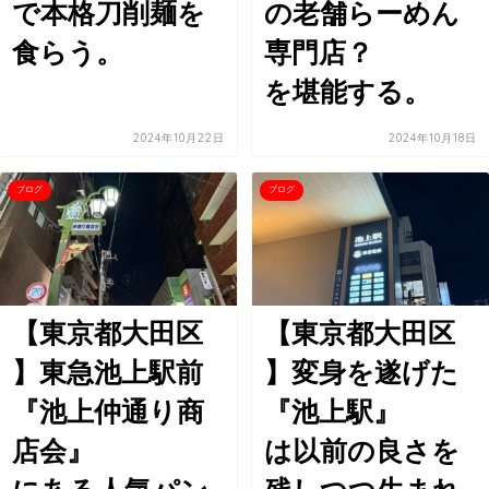
で本格刀削麺を
の老舗らーめん
食らう。
専門店？
を堪能する。
2024年10月22日
2024年10月18日
ブログ
ブログ
【東京都大田区
【東京都大田区
】東急池上駅前
】変身を遂げた
『池上仲通り商
『池上駅』
店会』
は以前の良さを