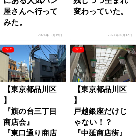
にある人気パン
残しつつ生まれ
屋さんへ行って
変わっていた。
みた。
2024年10月15日
2024年10月12日
ブログ
ブログ
【東京都品川区
【東京都品川区
】
】
『旗の台三丁目
戸越銀座だけじ
商店会』
ゃない！？
『東口通り商店
『中延商店街』