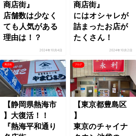
商店街』
商店街』
店舗数は少なく
にはオシャレが
ても人気がある
詰まったお店が
理由は！？
たくさん！
2024年10月4日
2024年10月2日
商店街
ブログ
【静岡県熱海市
【東京都豊島区
】大復活！！
】
『熱海平和通り
東京のチャイナ