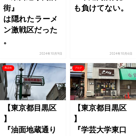
街』
も負けてない。
は隠れたラーメ
ン激戦区だった
。
2024年10月9日
2024年10月6日
商店街
ブログ
【東京都目黒区
【東京都目黒区
】
】
『油面地蔵通り
『学芸大学東口