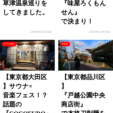
草津温泉巡りを
『味屋ろくもん
してきました。
せん』
で決まり！
2024年12月26日
2024年12月25日
サウナ/風呂
商店街
【東京都大田区
【東京都品川区
】サウナ×
】
音楽フェス！？
『戸越公園中央
話題の
商店街』