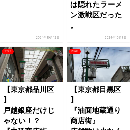
は隠れたラーメ
ン激戦区だった
。
2024年10月12日
2024年10月9日
ブログ
商店街
【東京都品川区
【東京都目黒区
】
】
戸越銀座だけじ
『油面地蔵通り
ゃない！？
商店街』