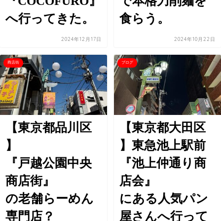
『COCOFURO』
で本格刀削麺を
へ行ってきた。
食らう。
2024年12月17日
2024年10月22日
商店街
ブログ
【東京都品川区
【東京都大田区
】
】東急池上駅前
『戸越公園中央
『池上仲通り商
商店街』
店会』
の老舗らーめん
にある人気パン
専門店？
屋さんへ行って