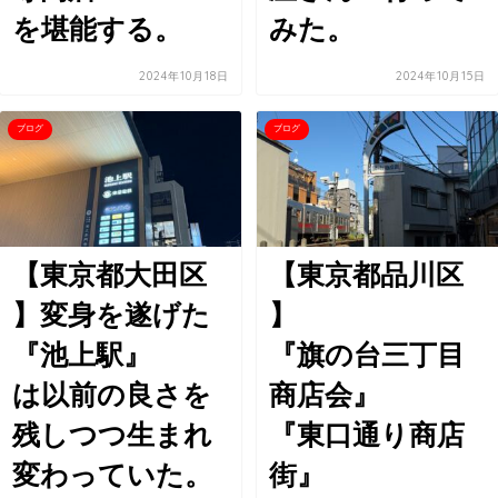
を堪能する。
みた。
2024年10月18日
2024年10月15日
ブログ
ブログ
【東京都大田区
【東京都品川区
】変身を遂げた
】
『池上駅』
『旗の台三丁目
は以前の良さを
商店会』
残しつつ生まれ
『東口通り商店
変わっていた。
街』