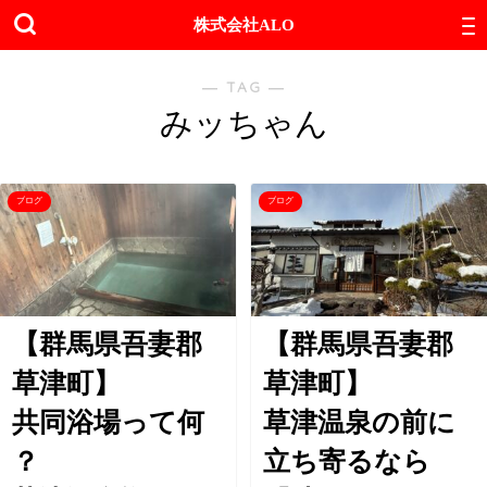
株式会社ALO
― TAG ―
みッちゃん
ブログ
ブログ
【群馬県吾妻郡
【群馬県吾妻郡
草津町】
草津町】
共同浴場って何
草津温泉の前に
？
立ち寄るなら