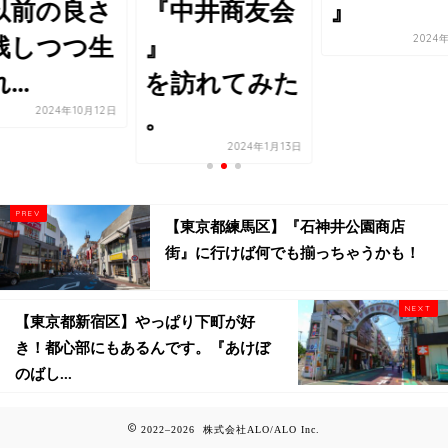
以前の良さ
『中井商友会
』
2024
残しつつ生
』
...
を訪れてみた
2024年10月12日
。
2024年1月13日
【東京都練馬区】『石神井公園商店
街』に行けば何でも揃っちゃうかも！
【東京都新宿区】やっぱり下町が好
き！都心部にもあるんです。『あけぼ
のばし...
2022–2026 株式会社ALO/ALO Inc.