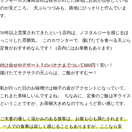
サンモール大塚商店街は枝分かれした路地にお店が点在している
のが見どころ。 天ぷらつづみも、路地にひっそりと佇んでいま
す。
50年以上営業されてきたという店内は、ノスタルジーを感じるほ
っこりした雰囲気。 このカウンターで、揚げたてを食べる天ぷら
定食がおすすめなんです！ (店内にはお座敷もあります)
付け合せやデザート？のバナナまでついて880円
！安い！
揚げたてサクサクの天ぷらは、ご飯がすすむ〜！
私が行った日のお味噌汁は柚子の皮がアクセントになっていて、
これまた美味しいんですよね。 ちなみに、定食のご飯は半ライス
ということですが、お茶碗大きめなのでちょうど良い感じです。
ご夫妻の優しく温かみのある接客は、お腹も心も満たされます。
一人での食事は寂しく感じることもありますが、ここなら安