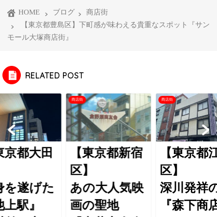
HOME
ブログ
商店街
【東京都豊島区】下町感が味わえる貴重なスポット『サン
モール大塚商店街』
RELATED POST
商店街
商店街
東京都大田
【東京都新宿
【東京都
】
区】
区】
身を遂げた
あの大人気映
深川発祥
池上駅』
画の聖地
『森下商