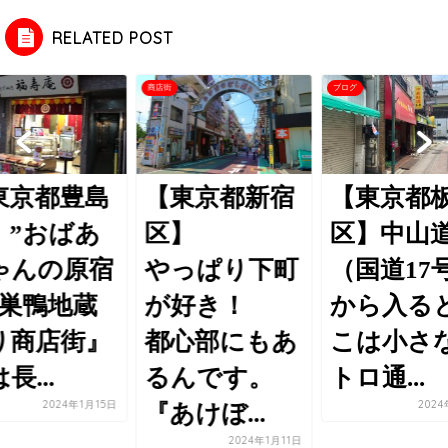
RELATED POST
商店街
ブログ
東京都豊島
【東京都新宿
【東京都
】”おばあ
区】
区】中山
ゃんの原宿
やっぱり下町
（国道17号
『巣鴨地蔵
が好き！
から入る
り商店街』
都心部にもあ
こは小さ
長...
るんです。
トロ通...
2024年1月15日
202
『あけぼ...
2024年1月11日