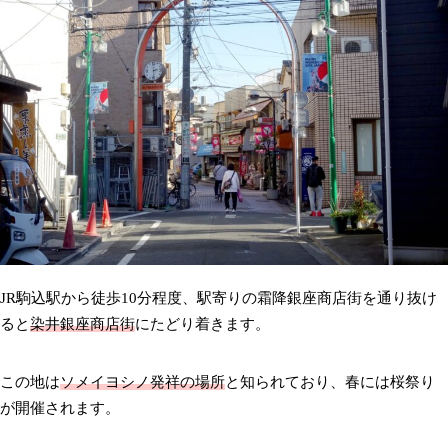
JR駒込駅から徒歩10分程度、駅寄りの霜降銀座商店街を通り抜け
ると
染井銀座商店街
にたどり着きます。
この地は
ソメイヨシノ発祥の場所
と知られており、春には桜祭り
が開催されます。