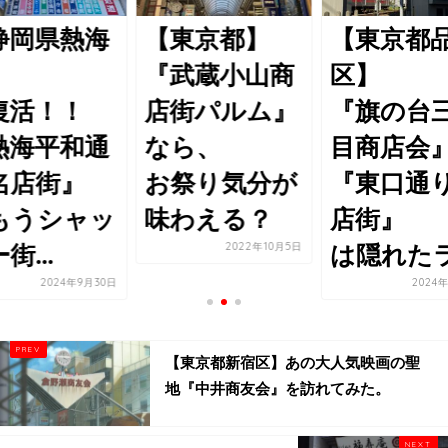
静岡県熱海
【東京都】
【東京都
】
『武蔵小山商
区】
復活！！
店街パルム』
『旗の台
熱海平和通
なら、
目商店会
名店街』
お祭り気分が
『東口通
もうシャッ
味わえる？
店街』
2022年10月5日
街...
は隠れたラ.
2024年9月30日
2024
【東京都新宿区】あの大人気映画の聖
地『中井商友会』を訪れてみた。