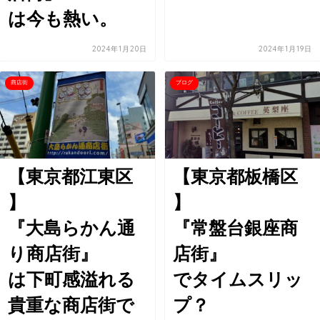
は今も熱い。
2024年1月20日
2024年1月19日
商店街
ブログ
【東京都江東区
【東京都板橋区
】
】
『大島らかん通
『常盤台銀座商
り商店街』
店街』
は下町感溢れる
でタイムスリッ
貴重な商店街で
プ？