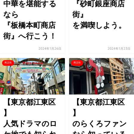
中華を堪能する
『砂町銀座商店
なら
街』
『板橋本町商店
を満喫しよう。
街』へ行こう！
2024年1月26日
2024年1月23日
商店街
商店街
【東京都江東区
【東京都江東区
】
】
人気ドラマのロ
のらくろファン