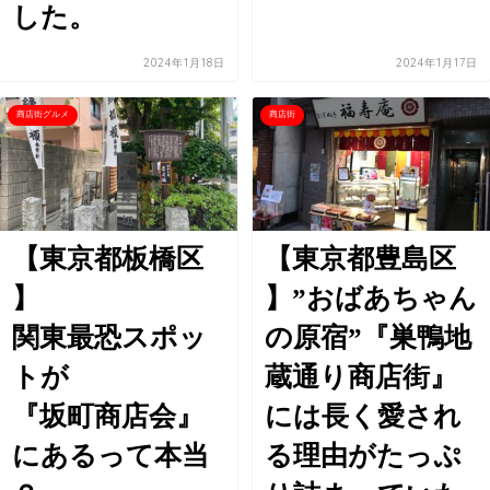
した。
2024年1月18日
2024年1月17日
商店街グルメ
商店街
【東京都板橋区
【東京都豊島区
】
】”おばあちゃん
関東最恐スポッ
の原宿”『巣鴨地
トが
蔵通り商店街』
『坂町商店会』
には長く愛され
にあるって本当
る理由がたっぷ