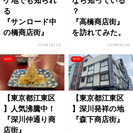
ケ地でも知られ
なら知っている
る
？
『サンロード中
『高橋商店街』
の橋商店街』
を訪れてみた。
2024年1月22日
2024年1月21日
商店街
商店街
【東京都江東区
【東京都江東区
】人気沸騰中！
】深川発祥の地
『深川仲通り商
『森下商店街』
店街』