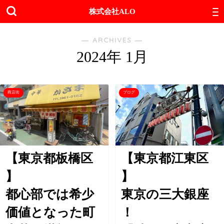
株式会社ALO
― ARCHIVES ―
2024年 1月
商店街
ブログ
【東京都板橋区
【東京都江東区
】
】
都心部では希少
東京の三大銀座
価値となった町
！